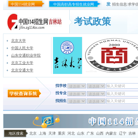
发
中国114就业网
中国高职高专招生就业网
招生信息
/
求学
考试政策
北京大学
中国人民大学
山东交通职业学院
北京工业大学
北京交通大学
找学校
找专业
找招生
地区搜索
北京
上海
天津
重庆
河北
山东
广东
山西
内蒙古
辽宁
吉林