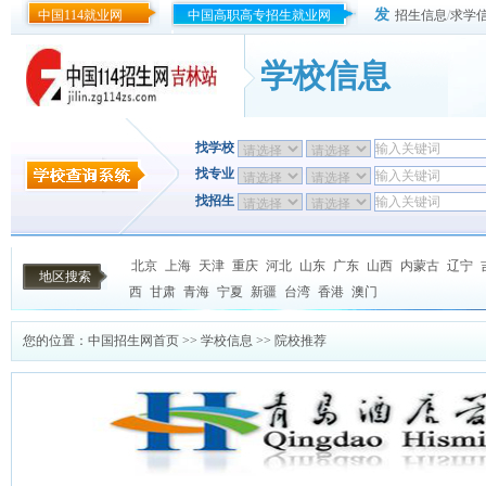
发
中国114就业网
中国高职高专招生就业网
招生信息
/
求学
学校信息
找学校
找专业
找招生
北京
上海
天津
重庆
河北
山东
广东
山西
内蒙古
辽宁
地区搜索
西
甘肃
青海
宁夏
新疆
台湾
香港
澳门
您的位置：
中国招生网首页
>>
学校信息
>> 院校推荐