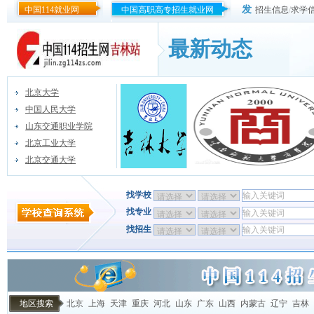
发
中国114就业网
中国高职高专招生就业网
招生信息
/
求学
最新动态
北京大学
中国人民大学
山东交通职业学院
北京工业大学
北京交通大学
找学校
找专业
找招生
地区搜索
北京
上海
天津
重庆
河北
山东
广东
山西
内蒙古
辽宁
吉林