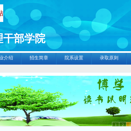
理干部学院
业介绍
招生简章
院系设置
录取原则
1
2
3