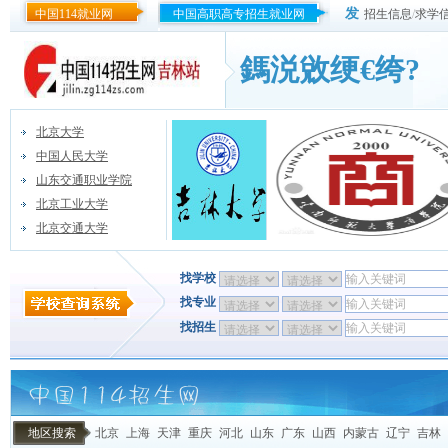
发
中国114就业网
中国高职高专招生就业网
招生信息
/
求学
鎷涚敓绠€绔?
北京大学
中国人民大学
山东交通职业学院
北京工业大学
北京交通大学
找学校
找专业
找招生
地区搜索
北京
上海
天津
重庆
河北
山东
广东
山西
内蒙古
辽宁
吉林