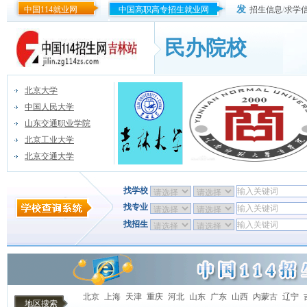
发
中国114就业网
中国高职高专招生就业网
招生信息
/
求学
民办院校
北京大学
中国人民大学
山东交通职业学院
北京工业大学
北京交通大学
找学校
找专业
找招生
北京
上海
天津
重庆
河北
山东
广东
山西
内蒙古
辽宁
地区搜索