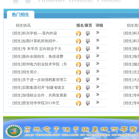
热门招生
招生快讯
报名/留言
详细
招生简
·
[招生]
科兴学校----室内外设
·
[招生]
科
·
[招生]
短期计算机班热招中...
·
[招生]
科
·
[招生]
专 本学历 定向就业于大
·
[招生]
报
·
[招生]
面向全国招生，免借读费
·
[招生]
海
·
[招生]
郑州电力职业技术学院（升
·
[招生]
烟
·
[招生]
招生简介。
·
[招生]
北
·
[招生]
关于进一步加强档案管理工
·
[招生]
大
·
[招生]
后勤集团召开“创建省级文
·
[招生]
“
·
[招生]
加强校企合作，共商发展新
·
[招生]
专
·
[招生]
西安培华学院2011年艺
·
[招生]
专