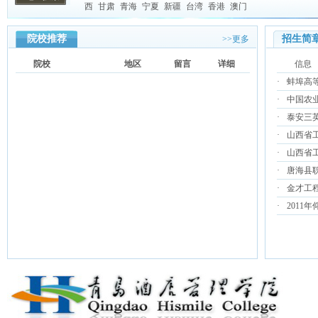
西
甘肃
青海
宁夏
新疆
台湾
香港
澳门
院校推荐
招生简
>>更多
院校
地区
留言
详细
信息
·
蚌埠高等
·
中国农业
·
泰安三英
·
山西省
·
山西省
·
唐海县职
·
金才工
·
2011